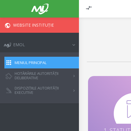
WEBSITE INSTITUȚIE
EMOL
MENIUL PRINCIPAL
HOTĂRÂRILE AUTORITĂȚII
DELIBERATIVE
DISPOZIȚIILE AUTORITĂȚII
EXECUTIVE
1. STATU