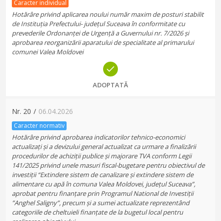
Caracter individual
Hotărâre privind aplicarea noului număr maxim de posturi stabilit
de Instituția Prefectului- județul Suceava în conformitate cu
prevederile Ordonanței de Urgență a Guvernului nr. 7/2026 și
aprobarea reorganizării aparatului de specialitate al primarului
comunei Valea Moldovei
ADOPTATĂ
Nr.
20
/
06.04.2026
Caracter normativ
Hotărâre privind aprobarea indicatorilor tehnico-economici
actualizați și a devizului general actualizat ca urmare a finalizării
procedurilor de achiziții publice și majorare TVA conform Legii
141/2025 privind unele masuri fiscal-bugetare pentru obiectivul de
investiții “Extindere sistem de canalizare și extindere sistem de
alimentare cu apă în comuna Valea Moldovei, județul Suceava”,
aprobat pentru finanțare prin Programul National de Investiții
”Anghel Saligny”, precum și a sumei actualizate reprezentând
categoriile de cheltuieli finanțate de la bugetul local pentru