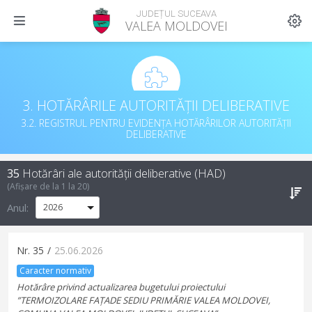
JUDEȚUL SUCEAVA
VALEA MOLDOVEI
3. HOTĂRÂRILE AUTORITĂȚII DELIBERATIVE
3.2. REGISTRUL PENTRU EVIDENȚA HOTĂRÂRILOR AUTORITĂȚII
DELIBERATIVE
35
Hotărâri ale autorității deliberative (HAD)
(Afișare de la
1
la
20
)
Anul:
Nr.
35
/
25.06.2026
Caracter normativ
Hotărâre privind actualizarea bugetului proiectului
”TERMOIZOLARE FAȚADE SEDIU PRIMĂRIE VALEA MOLDOVEI,