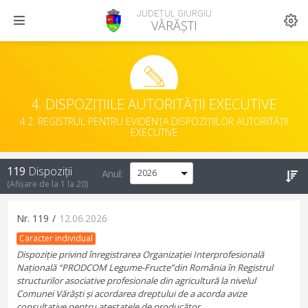
JUDEȚUL GIURGIU
VĂRĂȘTI
4. DISPOZIȚIILE AUTORITĂȚII EXECUTIVE
4.2. REGISTRUL PENTRU EVIDENȚA DISPOZIȚIILOR AUTORITĂȚII
EXECUTIVE
119
Dispoziții
Anul:
(Afișare de la
1
la
20
)
Nr.
119
/
12.06.2026
Caracter individual
Dispoziție privind înregistrarea Organizației Interprofesională
Națională “PRODCOM Legume-Fructe”din România în Registrul
structurilor asociative profesionale din agricultură la nivelul
Comunei Vărăști și acordarea dreptului de a acorda avize
consultative pentru atestatele de producător