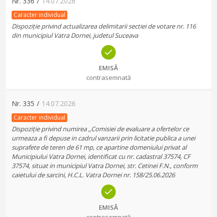
Nr.
336
/
14.07.2026
Caracter individual
Dispoziție privind actualizarea delimitarii sectiei de votare nr. 116
din municipiul Vatra Dornei, judetul Suceava
EMISĂ
contrasemnată
Nr.
335
/
14.07.2026
Caracter individual
Dispoziție privind numirea ,,Comisiei de evaluare a ofertelor ce
urmeaza a fi depuse in cadrul vanzarii prin licitatie publica a unei
suprafete de teren de 61 mp, ce apartine domeniului privat al
Municipiului Vatra Dornei, identificat cu nr. cadastral 37574, CF
37574, situat in municipiul Vatra Dornei, str. Cetinei F.N., conform
caietului de sarcini, H.C.L. Vatra Dornei nr. 158/25.06.2026
EMISĂ