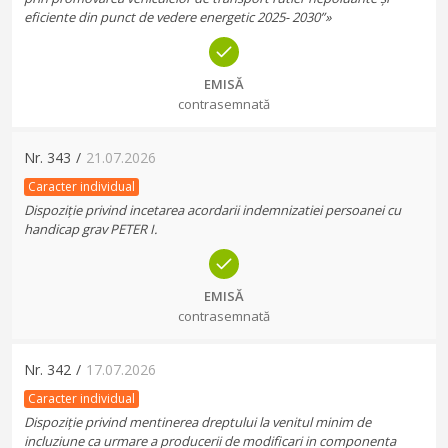
eficiente din punct de vedere energetic 2025- 2030”»
EMISĂ
contrasemnată
Nr.
343
/
21.07.2026
Caracter individual
Dispoziție privind incetarea acordarii indemnizatiei persoanei cu
handicap grav PETER I.
EMISĂ
contrasemnată
Nr.
342
/
17.07.2026
Caracter individual
Dispoziție privind mentinerea dreptului la venitul minim de
incluziune ca urmare a producerii de modificari in componenta