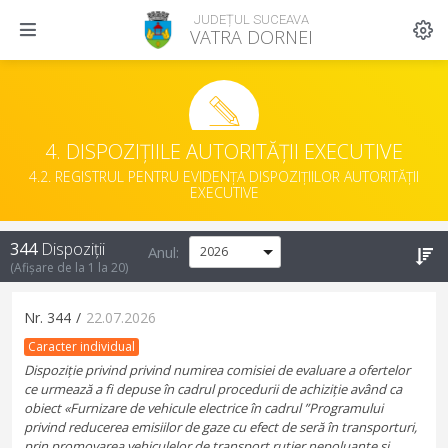
JUDEȚUL SUCEAVA
VATRA DORNEI
4. DISPOZIȚIILE AUTORITĂȚII EXECUTIVE
4.2. REGISTRUL PENTRU EVIDENȚA DISPOZIȚIILOR AUTORITĂȚII
EXECUTIVE
344
Dispoziții
Anul:
(Afișare de la
1
la
20
)
Nr.
344
/
22.07.2026
Caracter individual
Dispoziție privind privind numirea comisiei de evaluare a ofertelor
ce urmează a fi depuse în cadrul procedurii de achiziție având ca
obiect «Furnizare de vehicule electrice în cadrul ”Programului
privind reducerea emisiilor de gaze cu efect de seră în transporturi,
prin promovarea vehiculelor de transport rutier nepoluante și