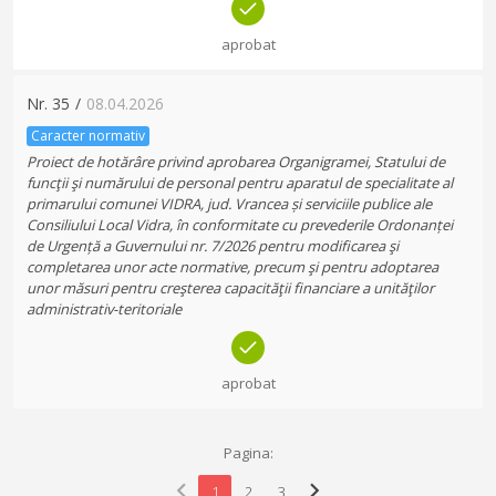
aprobat
Nr.
35
/
08.04.2026
Caracter normativ
Proiect de hotărâre privind aprobarea Organigramei, Statului de
funcţii şi numărului de personal pentru aparatul de specialitate al
primarului comunei VIDRA, jud. Vrancea și serviciile publice ale
Consiliului Local Vidra, în conformitate cu prevederile Ordonanței
de Urgență a Guvernului nr. 7/2026 pentru modificarea şi
completarea unor acte normative, precum şi pentru adoptarea
unor măsuri pentru creşterea capacităţii financiare a unităţilor
administrativ-teritoriale
aprobat
Pagina:
chevron_left
chevron_right
1
2
3