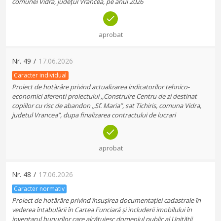
comunei Vidra, județul Vrancea, pe anul 2026
aprobat
Nr.
49
/
17.06.2026
Caracter individual
Proiect de hotărâre privind actualizarea indicatorilor tehnico-
economici aferenti proiectului ,,Construire Centru de zi destinat
copiilor cu risc de abandon ,,Sf. Maria”, sat Tichiris, comuna Vidra,
judetul Vrancea”, dupa finalizarea contractului de lucrari
aprobat
Nr.
48
/
17.06.2026
Caracter normativ
Proiect de hotărâre privind însușirea documentației cadastrale în
vederea întabulării în Cartea Funciară și includerii imobilului în
inventarul bunurilor care alcătuiesc domeniul public al Unităţii