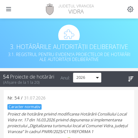
JUDEȚUL VRANCEA
VIDRA
3. HOTĂRÂRILE AUTORITĂȚII DELIBERATIVE
3.1. REGISTRUL PENTRU EVIDENȚA PROIECTELOR DE HOTĂRÂRI
ALE AUTORITĂȚII DELIBERATIVE
54
Proiecte de hotărâri
Anul:
(Afișare de la
1
la
20
)
Nr.
54
/
31.07.2026
Caracter normativ
Proiect de hotărâre privind modificarea Hotărârii Consiliului Local
Vidra nr. 17 din 16.03.2026 privind depunerea si implementarea
proiectului „Digitalizarea turismului local al Comunei Vidra, județul
Vrancea” în cadrul PNRR/2025/C11/REFORMA 1