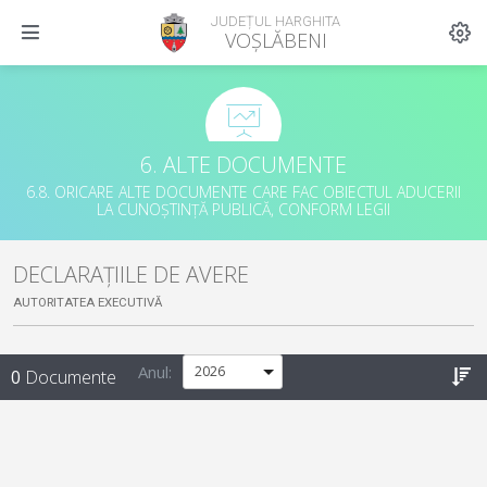
JUDEȚUL HARGHITA
VOȘLĂBENI
6. ALTE DOCUMENTE
6.8. ORICARE ALTE DOCUMENTE CARE FAC OBIECTUL ADUCERII
LA CUNOȘTINȚĂ PUBLICĂ, CONFORM LEGII
DECLARAȚIILE DE AVERE
AUTORITATEA EXECUTIVĂ
Anul:
0
Documente