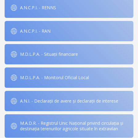
A.N.C.P.I. - RENNS
A.N.C.P.I. - RAN
M.D.L.P.A. - Situații financiare
M.D.L.P.A. - Monitorul Oficial Local
A.N.I. - Declarații de avere și declarații de interese
M.A.D.R. - Registrul Unic Național privind circulația și
destinația terenurilor agricole situate în extravilan