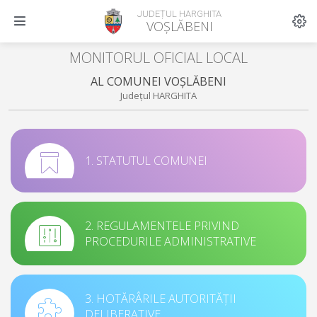
JUDEȚUL HARGHITA
VOȘLĂBENI
MONITORUL OFICIAL LOCAL
AL COMUNEI VOȘLĂBENI
Județul HARGHITA
1. STATUTUL COMUNEI
2. REGULAMENTELE PRIVIND
PROCEDURILE ADMINISTRATIVE
3. HOTĂRÂRILE AUTORITĂȚII
DELIBERATIVE