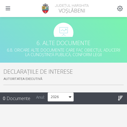
JUDEȚUL HARGHITA
VOȘLĂBENI
6. ALTE DOCUMENTE
6.8. ORICARE ALTE DOCUMENTE CARE FAC OBIECTUL ADUCERII
LA CUNOȘTINȚĂ PUBLICĂ, CONFORM LEGII
DECLARAȚIILE DE INTERESE
AUTORITATEA EXECUTIVĂ
Anul:
0
Documente