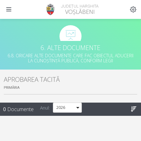
JUDEȚUL HARGHITA
VOȘLĂBENI
6. ALTE DOCUMENTE
6.8. ORICARE ALTE DOCUMENTE CARE FAC OBIECTUL ADUCERII
LA CUNOȘTINȚĂ PUBLICĂ, CONFORM LEGII
APROBAREA TACITĂ
PRIMĂRIA
Anul:
0
Documente