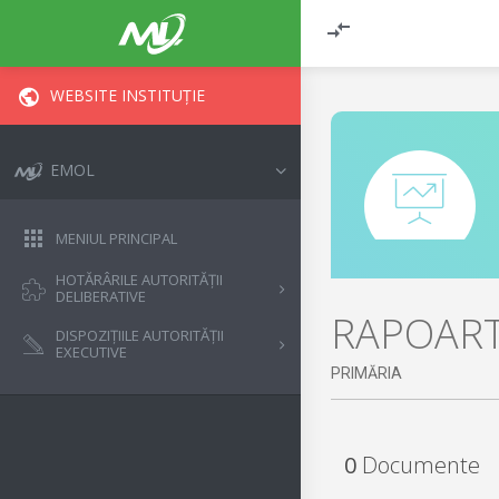
WEBSITE INSTITUȚIE
EMOL
MENIUL PRINCIPAL
HOTĂRÂRILE AUTORITĂȚII
DELIBERATIVE
RAPOART
DISPOZIȚIILE AUTORITĂȚII
EXECUTIVE
PRIMĂRIA
0
Documente