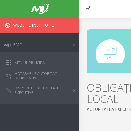
WEBSITE INSTITUȚIE
EMOL
MENIUL PRINCIPAL
HOTĂRÂRILE AUTORITĂȚII
DELIBERATIVE
OBLIGAȚI
DISPOZIȚIILE AUTORITĂȚII
EXECUTIVE
LOCALI
AUTORITATEA EXECUT