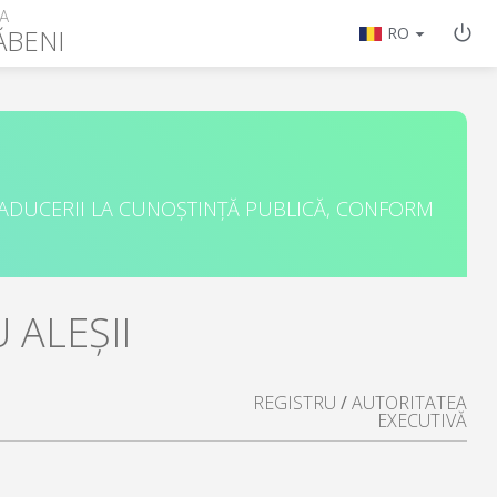
A
ĂBENI
RO
 ADUCERII LA CUNOȘTINȚĂ PUBLICĂ, CONFORM
 ALEȘII
REGISTRU
/
AUTORITATEA
EXECUTIVĂ