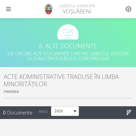
JUDEȚUL HARGHITA
VOȘLĂBENI
6. ALTE DOCUMENTE
6.8. ORICARE ALTE DOCUMENTE CARE FAC OBIECTUL ADUCERII
LA CUNOȘTINȚĂ PUBLICĂ, CONFORM LEGII
ACTE ADMINISTRATIVE TRADUSE ÎN LIMBA
MINORITĂȚILOR
PRIMĂRIA
Anul:
0
Documente