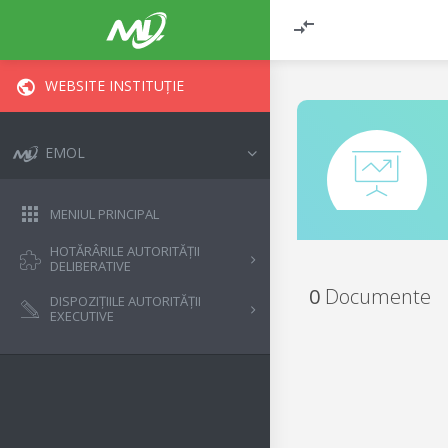
WEBSITE INSTITUȚIE
EMOL
MENIUL PRINCIPAL
HOTĂRÂRILE AUTORITĂȚII
DELIBERATIVE
0
Documente
DISPOZIȚIILE AUTORITĂȚII
EXECUTIVE