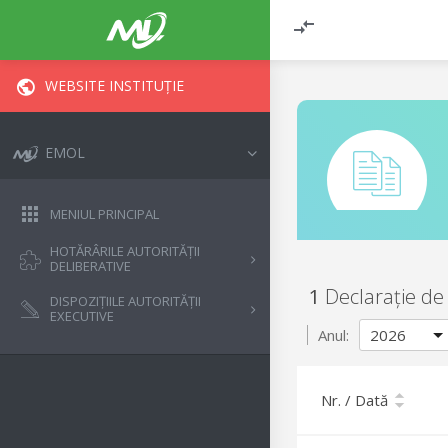
WEBSITE INSTITUȚIE
EMOL
MENIUL PRINCIPAL
HOTĂRÂRILE AUTORITĂȚII
DELIBERATIVE
1
Declarație de
DISPOZIȚIILE AUTORITĂȚII
EXECUTIVE
Anul:
Nr. / Dată