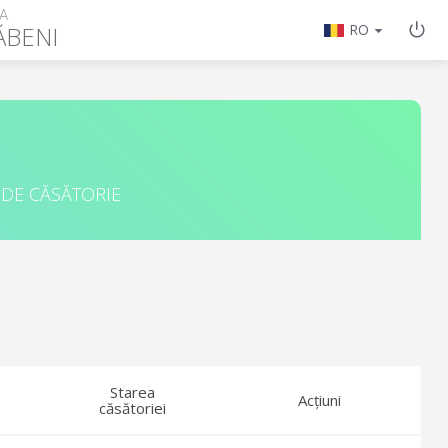
A
ĂBENI
RO
 DE CĂSĂTORIE
Starea
Acțiuni
căsătoriei