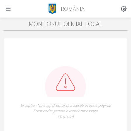
ROMÂNIA
MONITORUL OFICIAL LOCAL
Excepție - Nu aveți dreptul să accesați această pagină!
Error code: generalexceptionmessage
#0 {main}