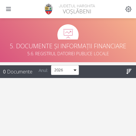
JUDEȚUL HARGHITA
VOȘLĂBENI
5. DOCUMENTE ȘI INFORMAȚII FINANCIARE
5.6. REGISTRUL DATORIEI PUBLICE LOCALE
Anul:
0
Documente