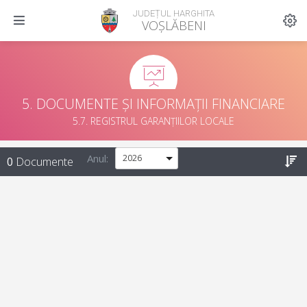
JUDEȚUL HARGHITA
VOȘLĂBENI
5. DOCUMENTE ȘI INFORMAȚII FINANCIARE
5.7. REGISTRUL GARANȚIILOR LOCALE
Anul:
0
Documente