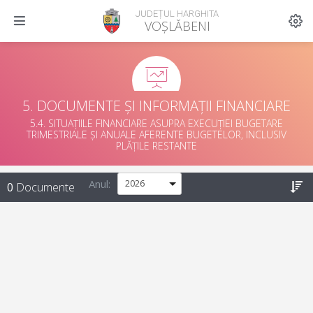
JUDEȚUL HARGHITA
VOȘLĂBENI
5. DOCUMENTE ȘI INFORMAȚII FINANCIARE
5.4. SITUAȚIILE FINANCIARE ASUPRA EXECUȚIEI BUGETARE
TRIMESTRIALE ȘI ANUALE AFERENTE BUGETELOR, INCLUSIV
PLĂȚILE RESTANTE
Anul:
0
Documente