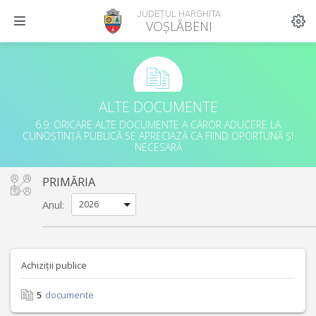
JUDEȚUL HARGHITA
VOȘLĂBENI
ALTE DOCUMENTE
6.9. ORICARE ALTE DOCUMENTE A CĂROR ADUCERE LA
CUNOȘTINȚĂ PUBLICĂ SE APRECIAZĂ CA FIIND OPORTUNĂ ȘI
NECESARĂ
PRIMĂRIA
Anul:
Achiziții publice
5
documente