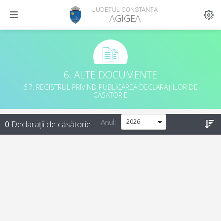
JUDEȚUL CONSTANȚA
AGIGEA
6. ALTE DOCUMENTE
6.7. REGISTRUL PRIVIND PUBLICAREA DECLARAȚIILOR DE
CĂSĂTORIE
Anul:
0
Declarații de căsătorie