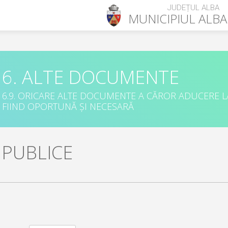
JUDEȚUL ALBA
MUNICIPIUL
ALBA
6. ALTE DOCUMENTE
6.9. ORICARE ALTE DOCUMENTE A CĂROR ADUCERE L
FIIND OPORTUNĂ ȘI NECESARĂ
I PUBLICE