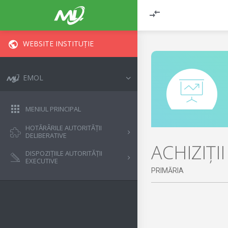
WEBSITE INSTITUȚIE
EMOL
MENIUL PRINCIPAL
HOTĂRÂRILE AUTORITĂȚII
DELIBERATIVE
ACHIZIȚI
DISPOZIȚIILE AUTORITĂȚII
EXECUTIVE
PRIMĂRIA