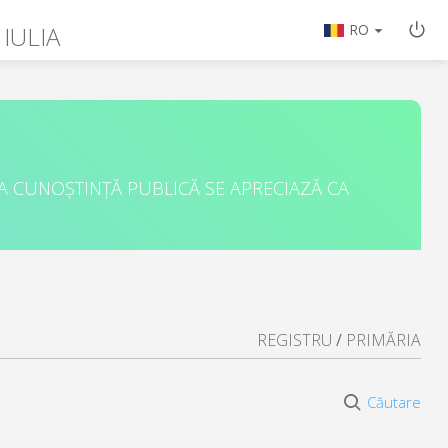
 IULIA
RO
A CUNOȘTINȚĂ PUBLICĂ SE APRECIAZĂ CA
REGISTRU
/
PRIMĂRIA
Căutare