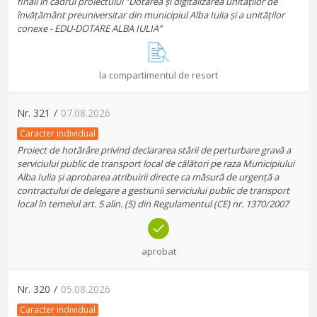
finali în cadrul proiectului ”Dotarea și digitalizarea unităților de
învățământ preuniversitar din municipiul Alba Iulia și a unităților
conexe - EDU-DOTARE ALBA IULIA”
la compartimentul de resort
Nr.
321
/
07.08.2026
Caracter individual
Proiect de hotărâre privind declararea stării de perturbare gravă a
serviciului public de transport local de călători pe raza Municipiului
Alba Iulia și aprobarea atribuirii directe ca măsură de urgență a
contractului de delegare a gestiunii serviciului public de transport
local în temeiul art. 5 alin. (5) din Regulamentul (CE) nr. 1370/2007
aprobat
Nr.
320
/
05.08.2026
Caracter individual