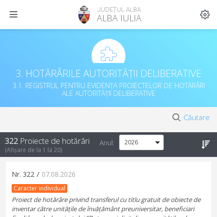
JUDEȚUL ALBA
ALBA IULIA
3. HOTĂRÂRILE AUTORITĂȚII DELIBERATIVE
3.1. REGISTRUL PENTRU EVIDENȚA PROIECTELOR DE HOTĂRÂRI
ALE AUTORITĂȚII DELIBERATIVE
Căutare
322
Proiecte de hotărâri
Anul:
(Afișare de la
1
la
20
)
Nr.
322
/
07.08.2026
Caracter individual
Proiect de hotărâre privind transferul cu titlu gratuit de obiecte de
inventar către unitățile de învățământ preuniversitar, beneficiari