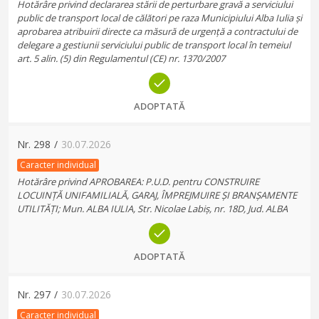
Hotărâre privind declararea stării de perturbare gravă a serviciului
public de transport local de călători pe raza Municipiului Alba Iulia și
aprobarea atribuirii directe ca măsură de urgență a contractului de
delegare a gestiunii serviciului public de transport local în temeiul
art. 5 alin. (5) din Regulamentul (CE) nr. 1370/2007
ADOPTATĂ
Nr.
298
/
30.07.2026
Caracter individual
Hotărâre privind APROBAREA: P.U.D. pentru CONSTRUIRE
LOCUINȚĂ UNIFAMILIALĂ, GARAJ, ÎMPREJMUIRE ȘI BRANȘAMENTE
UTILITĂȚI; Mun. ALBA IULIA, Str. Nicolae Labiș, nr. 18D, Jud. ALBA
ADOPTATĂ
Nr.
297
/
30.07.2026
Caracter individual