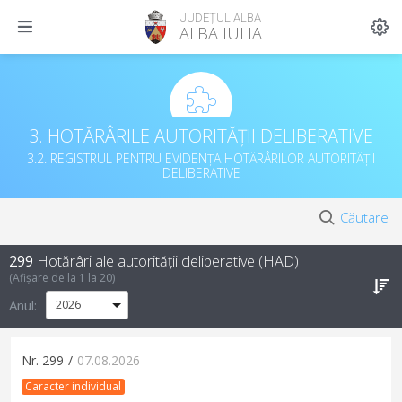
JUDEȚUL ALBA
ALBA IULIA
3. HOTĂRÂRILE AUTORITĂȚII DELIBERATIVE
3.2. REGISTRUL PENTRU EVIDENȚA HOTĂRÂRILOR AUTORITĂȚII
DELIBERATIVE
Căutare
299
Hotărâri ale autorității deliberative (HAD)
(Afișare de la
1
la
20
)
Anul:
Nr.
299
/
07.08.2026
Caracter individual