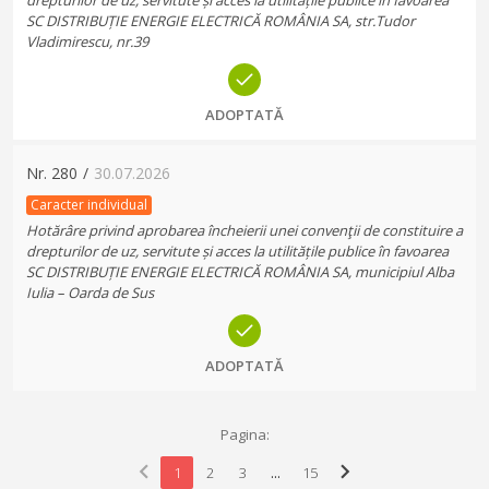
drepturilor de uz, servitute și acces la utilitățile publice în favoarea
SC DISTRIBUȚIE ENERGIE ELECTRICĂ ROMÂNIA SA, str.Tudor
Vladimirescu, nr.39
ADOPTATĂ
Nr.
280
/
30.07.2026
Caracter individual
Hotărâre privind aprobarea încheierii unei convenţii de constituire a
drepturilor de uz, servitute și acces la utilitățile publice în favoarea
SC DISTRIBUȚIE ENERGIE ELECTRICĂ ROMÂNIA SA, municipiul Alba
Iulia – Oarda de Sus
ADOPTATĂ
Pagina:
chevron_left
chevron_right
1
2
3
...
15