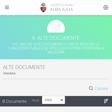
JUDEȚUL ALBA
ALBA IULIA
6. ALTE DOCUMENTE
6.9. ORICARE ALTE DOCUMENTE A CĂROR ADUCERE LA
CUNOȘTINȚĂ PUBLICĂ SE APRECIAZĂ CA FIIND OPORTUNĂ ȘI
NECESARĂ
ALTE DOCUMENTE
PRIMĂRIA
Căutare
Anul:
0
Documente