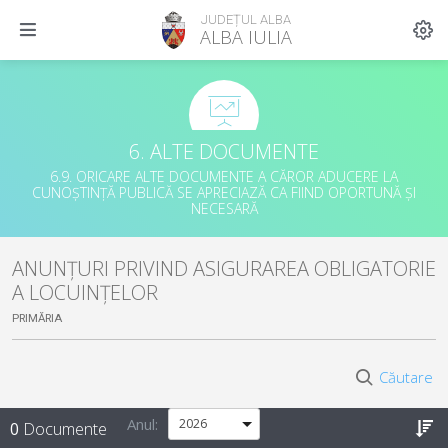
JUDEȚUL ALBA
ALBA IULIA
6. ALTE DOCUMENTE
6.9. ORICARE ALTE DOCUMENTE A CĂROR ADUCERE LA
CUNOȘTINȚĂ PUBLICĂ SE APRECIAZĂ CA FIIND OPORTUNĂ ȘI
NECESARĂ
ANUNȚURI PRIVIND ASIGURAREA OBLIGATORIE
A LOCUINȚELOR
PRIMĂRIA
Căutare
Anul:
0
Documente