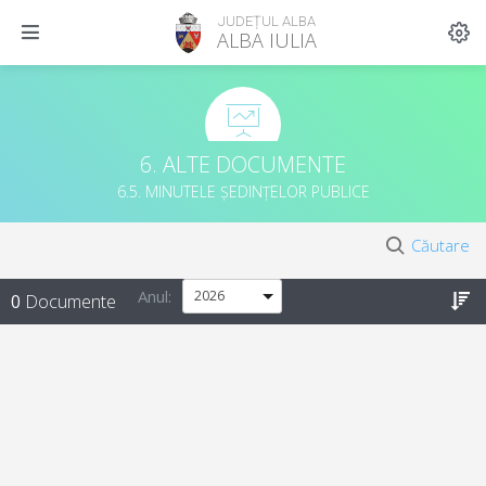
JUDEȚUL ALBA
ALBA IULIA
6. ALTE DOCUMENTE
6.5. MINUTELE ȘEDINȚELOR PUBLICE
Căutare
Anul:
0
Documente