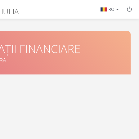
 IULIA
RO
ȚII FINANCIARE
ORA