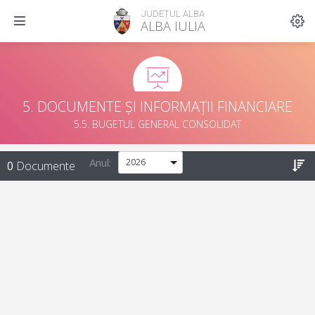
JUDEȚUL ALBA
ALBA IULIA
5. DOCUMENTE ȘI INFORMAȚII FINANCIARE
5.5. BUGETUL GENERAL CONSOLIDAT
Anul:
0
Documente