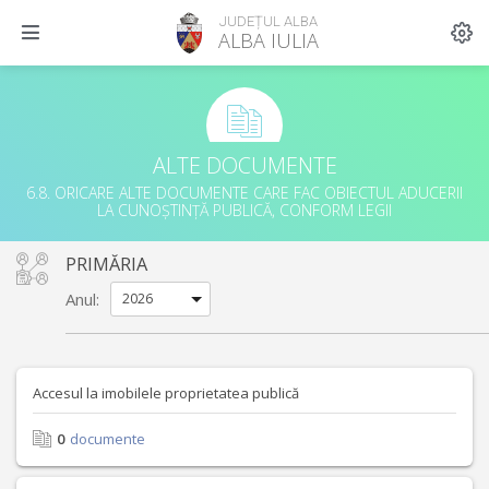
JUDEȚUL ALBA
ALBA IULIA
ALTE DOCUMENTE
6.8. ORICARE ALTE DOCUMENTE CARE FAC OBIECTUL ADUCERII
LA CUNOȘTINȚĂ PUBLICĂ, CONFORM LEGII
PRIMĂRIA
Anul:
Accesul la imobilele proprietatea publică
0
documente