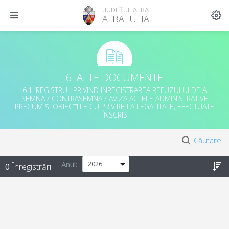
JUDEȚUL ALBA
ALBA IULIA
6. ALTE DOCUMENTE
6.1. REGISTRUL PRIVIND ÎNREGISTRAREA REFUZULUI DE A
SEMNA / CONTRASEMNA / AVIZA ACTELE ADMINISTRATIVE
PRECUM ȘI OBIECȚIILE CU PRIVIRE LA LEGALITATE, EFECTUATE
ÎNSCRIS
Căutare
Anul
:
0
Înregistrări