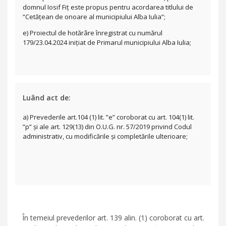
domnul Iosif Fiț este propus pentru acordarea titlului de
”Cetățean de onoare al municipiului Alba Iulia”;
e) Proiectul de hotărâre înregistrat cu numărul
179/23.04.2024 inițiat de Primarul municipiului Alba Iulia;
Luând act de:
a) Prevederile art.104 (1) lit. ”e” coroborat cu art. 104(1) lit.
”p” și ale art. 129(13) din O.U.G. nr. 57/2019 privind Codul
administrativ, cu modificările și completările ulterioare;
În temeiul prevederilor art. 139 alin. (1) coroborat cu art.