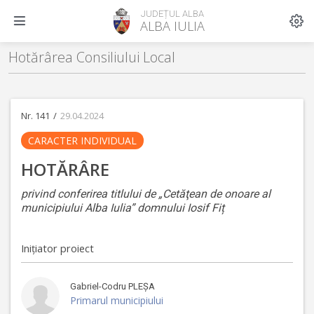
JUDEȚUL ALBA
ALBA IULIA
Hotărârea Consiliului Local
Nr. 141
/
29.04.2024
CARACTER INDIVIDUAL
HOTĂRÂRE
privind conferirea titlului de „Cetăţean de onoare al
municipiului Alba Iulia” domnului Iosif Fiț
Inițiator proiect
Gabriel-Codru
PLEȘA
Primarul municipiului