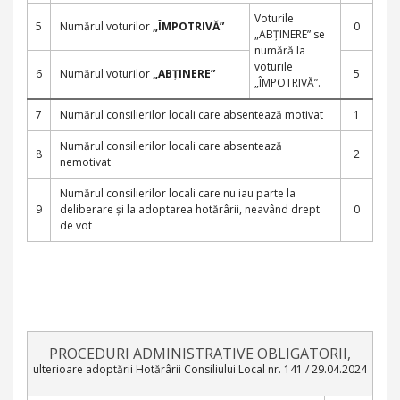
Voturile
5
Numărul voturilor
„ÎMPOTRIVĂ”
0
„ABȚINERE” se
numără la
voturile
6
Numărul voturilor
„ABȚINERE”
5
„ÎMPOTRIVĂ”.
7
Numărul consilierilor locali care absentează motivat
1
Numărul consilierilor locali care absentează
8
2
nemotivat
Numărul consilierilor locali care nu iau parte la
9
deliberare și la adoptarea hotărârii, neavând drept
0
de vot
PROCEDURI ADMINISTRATIVE OBLIGATORII,
ulterioare adoptării Hotărârii Consiliului Local nr. 141 / 29.04.2024