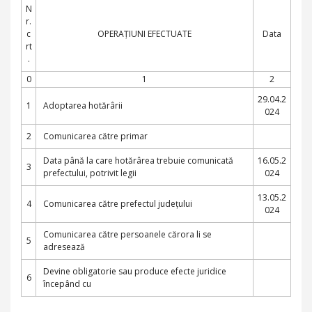
N
r.
c
OPERAȚIUNI EFECTUATE
Data
rt
.
0
1
2
29.04.2
1
Adoptarea hotărârii
024
2
Comunicarea către primar
Data până la care hotărârea trebuie comunicată
16.05.2
3
prefectului, potrivit legii
024
13.05.2
4
Comunicarea către prefectul județului
024
Comunicarea către persoanele cărora li se
5
adresează
Devine obligatorie sau produce efecte juridice
6
începând cu