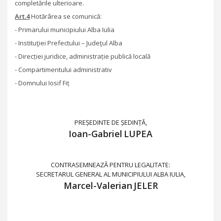
completările ulterioare.
Art.4
Hotărârea se comunică:
- Primarului municipiului Alba Iulia
- Instituţiei Prefectului – Judeţul Alba
- Direcției juridice, administrație publică locală
- Compartimentului administrativ
- Domnului Iosif Fiț
PREȘEDINTE DE ȘEDINȚĂ,
Ioan-Gabriel
LUPEA
CONTRASEMNEAZĂ PENTRU LEGALITATE:
SECRETARUL GENERAL AL MUNICIPIULUI ALBA IULIA,
Marcel-Valerian
JELER