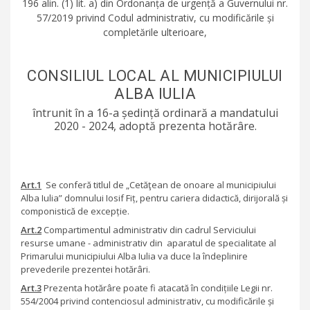
196 alin. (1) lit. a) din Ordonanța de urgență a Guvernului nr.
57/2019 privind Codul administrativ, cu modificările și
completările ulterioare,
CONSILIUL LOCAL AL MUNICIPIULUI
ALBA IULIA
întrunit în a 16-a ședință ordinară a mandatului
2020 - 2024, adoptă prezenta hotărâre.
Art.1
Se conferă titlul de „Cetăţean de onoare al municipiului
Alba Iulia” domnului Iosif Fiț, pentru cariera didactică, dirijorală și
componistică de excepție.
Art.2
Compartimentul administrativ din cadrul Serviciului
resurse umane - administrativ din aparatul de specialitate al
Primarului municipiului Alba Iulia va duce la îndeplinire
prevederile prezentei hotărâri.
Art.3
Prezenta hotărâre poate fi atacată în condițiile Legii nr.
554/2004 privind contenciosul administrativ, cu modificările și