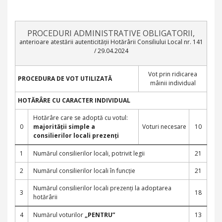
PROCEDURI ADMINISTRATIVE OBLIGATORII,
anterioare atestării autenticității Hotărârii Consiliului Local nr. 141
/ 29.04.2024
Vot prin ridicarea
PROCEDURA DE VOT UTILIZATĂ
mâinii individual
HOTĂRÂRE CU CARACTER INDIVIDUAL
Hotărâre care se adoptă cu votul:
0
majorității simple a
Voturi necesare
10
consilierilor locali prezenți
1
Numărul consilierilor locali, potrivit legii
21
2
Numărul consilierilor locali în funcție
21
Numărul consilierilor locali prezenți la adoptarea
3
18
hotărârii
4
Numărul voturilor
„PENTRU”
13