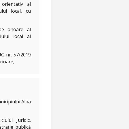
 orientativ al
lui local, cu
 de onoare al
ului local al
 OUG nr. 57/2019
rioare;
nicipiului Alba
iului Juridic,
strație publică