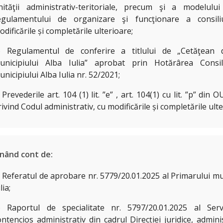
nităţii administrativ-teritoriale, precum şi a modelului
egulamentului de organizare şi funcţionare a consiliu
odificările și completările ulterioare;
) Regulamentul de conferire a titlului de „Cetăţean
unicipiului Alba Iulia” aprobat prin Hotărârea Consili
unicipiului Alba Iulia nr. 52/2021;
 Prevederile art. 104 (1) lit. ”e” , art. 104(1) cu lit. ”p” din
rivind Codul administrativ, cu modificările și completările ulte
inând cont de:
) Referatul de aprobare nr. 5779/20.01.2025 al Primarului mu
lia;
) Raportul de specialitate nr. 5797/20.01.2025 al Servic
ontencios administrativ din cadrul Direcției juridice, admini