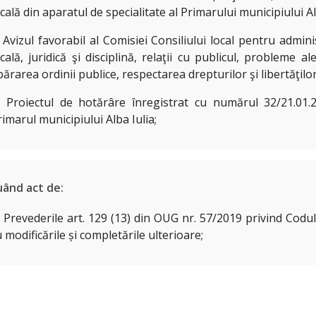
ocală din aparatul de specialitate al Primarului municipiului Al
) Avizul favorabil al Comisiei Consiliului local pentru admini
ocală, juridică şi disciplină, relaţii cu publicul, probleme al
părarea ordinii publice, respectarea drepturilor şi libertăţilo
) Proiectul de hotărâre înregistrat cu numărul 32/21.01.2
rimarul municipiului Alba Iulia;
uând act de:
) Prevederile art. 129 (13) din OUG nr. 57/2019 privind Codul
u modificările și completările ulterioare;