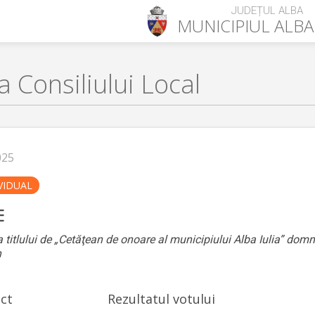
JUDEȚUL ALBA
MUNICIPIUL
ALBA
 Consiliului Local
025
VIDUAL
E
a titlului de „Cetăţean de onoare al municipiului Alba Iulia” domn
n
ect
Rezultatul votului