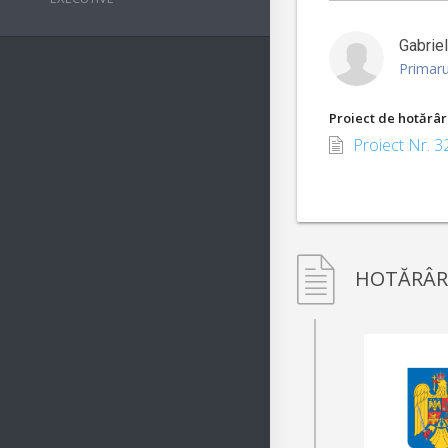
Gabrie
Primaru
Proiect de hotărâr
Proiect Nr. 3
HOTĂRÂR