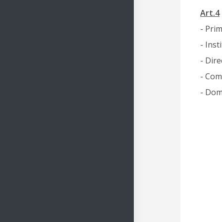
Art.4
- Prim
- Inst
- Dire
- Com
- Dom