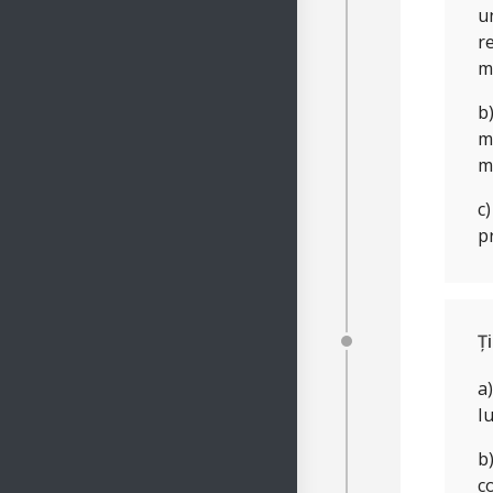
u
r
m
b
m
m
c)
p
Ț
a
Iu
b
c