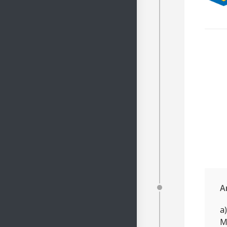
A
a
M