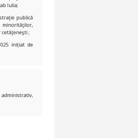
ab Iulia;
straţie publică
e minorităţilor,
r cetăţeneşti ;
025 inițiat de
 administrativ,