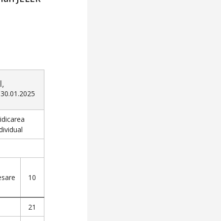
,
/ 30.01.2025
ridicarea
dividual
esare
10
21