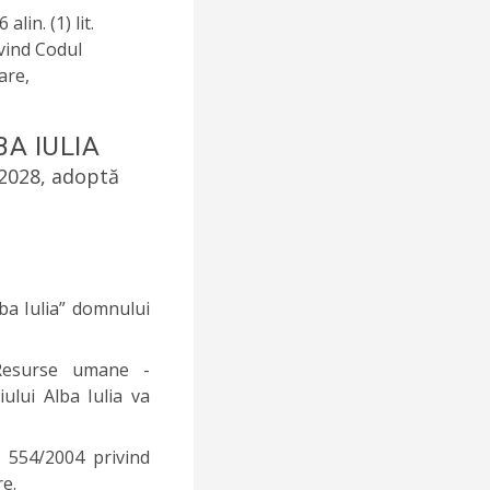
lin. (1) lit.
vind Codul
are,
BA IULIA
 2028, adoptă
ba Iulia” domnului
 Resurse umane -
iului Alba Iulia va
. 554/2004 privind
re.