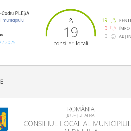
l-Codru
PLEȘA
19
l municipiului
PENT
19
0
ÎMPO
e:
0
ABȚIN
2 / 2025
consilieri locali
E
ROMÂNIA
JUDEȚUL ALBA
CONSILIUL LOCAL AL MUNICIPIUL