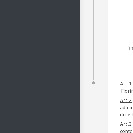
î
Art.1
Flori
Art.2
admin
duce l
Art.3
conten