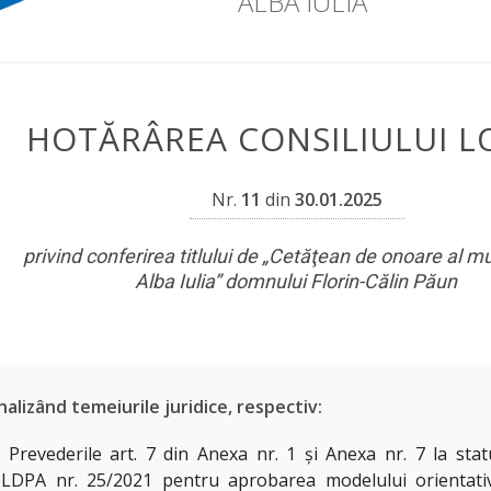
ALBA IULIA
HOTĂRÂREA CONSILIULUI L
Nr.
11
din
30.01.2025
privind conferirea titlului de „Cetăţean de onoare al mu
Alba Iulia” domnului Florin-Călin Păun
nalizând temeiurile juridice, respectiv:
) Prevederile art. 7 din Anexa nr. 1 și Anexa nr. 7 la stat
LDPA nr. 25/2021 pentru aprobarea modelului orientativ 