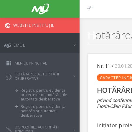
WEBSITE INSTITUȚIE
Hotărârea
EMOL
MENIUL PRINCIPAL
Nr. 11
/
30.01.2
HOTĂRÂRILE AUTORITĂȚII
CARACTER INDI
DELIBERATIVE
HOTĂRÂR
Registru pentru evidența
proiectelor de hotărâri ale
autorității deliberative
privind conferire
Florin-Călin Pău
Registru pentru evidența
hotărârilor autorității
deliberative
Inițiator proi
DISPOZIȚIILE AUTORITĂȚII
EXECUTIVE