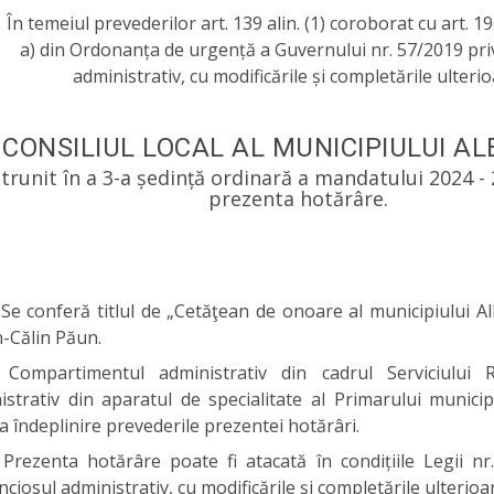
În temeiul prevederilor art. 139 alin. (1) coroborat cu art. 196 a
a) din Ordonanța de urgență a Guvernului nr. 57/2019 pri
administrativ, cu modificările și completările ulterio
CONSILIUL LOCAL AL MUNICIPIULUI AL
ntrunit în a 3-a ședință ordinară a mandatului 2024 -
prezenta hotărâre.
Se conferă titlul de „Cetăţean de onoare al municipiului Al
n-Călin Păun.
Compartimentul administrativ din cadrul Serviciului
istrativ din aparatul de specialitate al Primarului municip
a îndeplinire prevederile prezentei hotărâri.
Prezenta hotărâre poate fi atacată în condițiile Legii nr
ciosul administrativ, cu modificările și completările ulterioa