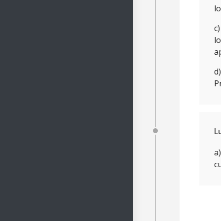
l
c
l
a
d
P
L
a
c