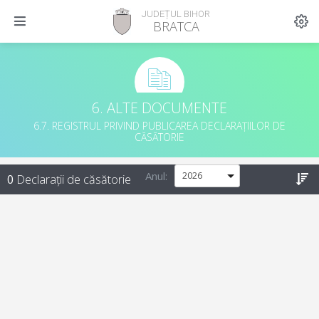
JUDEȚUL BIHOR
BRATCA
6. ALTE DOCUMENTE
6.7. REGISTRUL PRIVIND PUBLICAREA DECLARAȚIILOR DE
CĂSĂTORIE
Anul:
0
Declarații de căsătorie