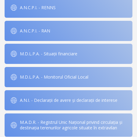
A.N.C.P.I. - RENNS
A.N.C.P.I. - RAN
M.D.L.P.A. - Situații financiare
M.D.L.P.A. - Monitorul Oficial Local
A.N.I. - Declarații de avere și declarații de interese
M.A.D.R. - Registrul Unic Național privind circulația și
destinația terenurilor agricole situate în extravilan