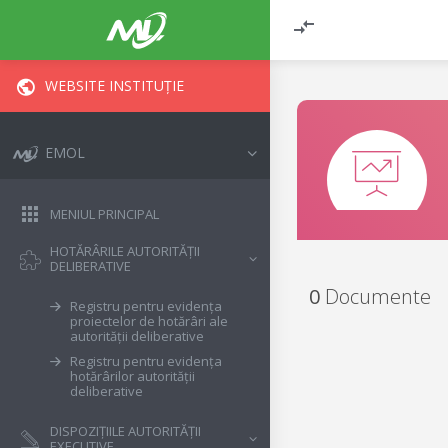
WEBSITE INSTITUȚIE
EMOL
MENIUL PRINCIPAL
HOTĂRÂRILE AUTORITĂȚII
DELIBERATIVE
0
Documente
Registru pentru evidența
proiectelor de hotărâri ale
autorității deliberative
Registru pentru evidența
hotărârilor autorității
deliberative
DISPOZIȚIILE AUTORITĂȚII
EXECUTIVE