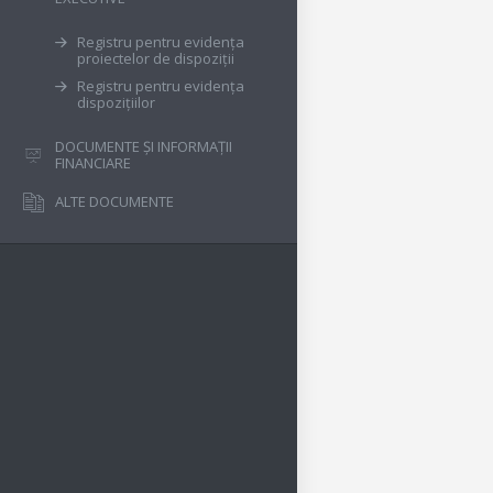
Registru pentru evidența
proiectelor de dispoziții
Registru pentru evidența
dispozițiilor
DOCUMENTE ȘI INFORMAȚII
FINANCIARE
ALTE DOCUMENTE