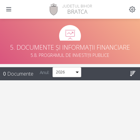
JUDEȚUL BIHOR
BRATCA
5. DOCUMENTE ȘI INFORMAȚII FINANCIARE
5.8. PROGRAMUL DE INVESTIȚII PUBLICE
Anul:
0
Documente