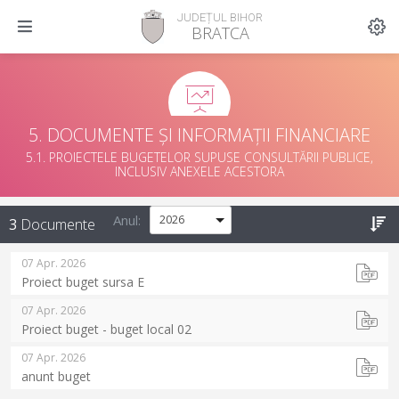
JUDEȚUL BIHOR
BRATCA
5. DOCUMENTE ȘI INFORMAȚII FINANCIARE
5.1. PROIECTELE BUGETELOR SUPUSE CONSULTĂRII PUBLICE,
INCLUSIV ANEXELE ACESTORA
Anul:
3
Documente
07 Apr. 2026
Proiect buget sursa E
07 Apr. 2026
Proiect buget - buget local 02
07 Apr. 2026
anunt buget