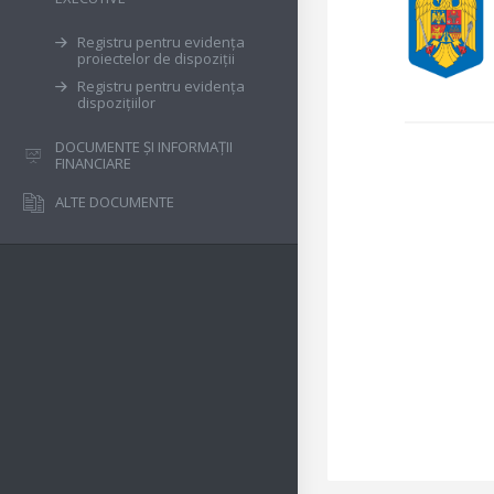
Registru pentru evidența
proiectelor de dispoziții
Registru pentru evidența
dispozițiilor
DOCUMENTE ȘI INFORMAȚII
FINANCIARE
ALTE DOCUMENTE