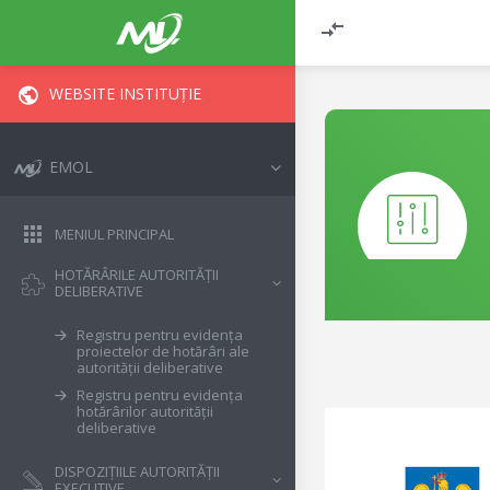
WEBSITE INSTITUȚIE
EMOL
MENIUL PRINCIPAL
HOTĂRÂRILE AUTORITĂȚII
DELIBERATIVE
Registru pentru evidența
proiectelor de hotărâri ale
autorității deliberative
Registru pentru evidența
hotărârilor autorității
deliberative
DISPOZIȚIILE AUTORITĂȚII
EXECUTIVE