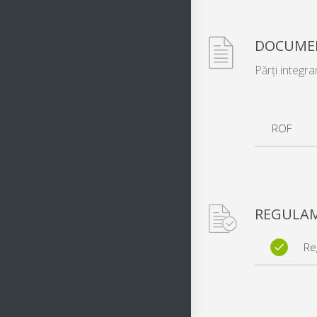
DOCUME
Părți integra
ROF
REGULAM
Re