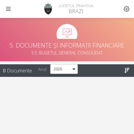
JUDEȚUL PRAHOVA
BRAZI
5. DOCUMENTE ȘI INFORMAȚII FINANCIARE
5.5. BUGETUL GENERAL CONSOLIDAT
Anul:
0
Documente