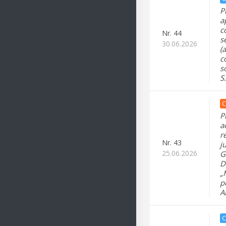
P
a
c
Nr.
44
s
30.06.2026
(
c
s
S
C
P
a
r
Nr.
43
j
25.06.2026
G
D
„
p
A
C