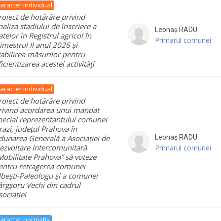
aracter individual
roiect de hotărâre privind
naliza stadiului de înscriere a
Leonaș
RADU
atelor în Registrul agricol în
Primarul comunei
rimestrul II anul 2026 și
tabilirea măsurilor pentru
ficientizarea acestei activităţi
aracter individual
roiect de hotărâre privind
rivind acordarea unui mandat
pecial reprezentantului comunei
razi, județul Prahova în
dunarea Generală a Asociației de
Leonaș
RADU
ezvoltare Intercomunitară
Primarul comunei
Mobilitate Prahova” să voteze
entru retragerea comunei
lbești-Paleologu și a comunei
ârgșoru Vechi din cadrul
sociației
aracter normativ