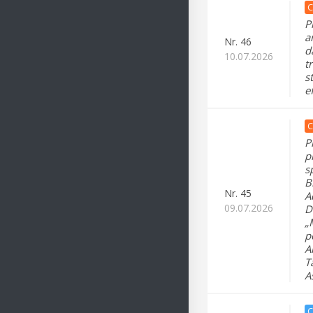
C
P
a
Nr.
46
d
10.07.2026
t
s
e
C
P
p
s
B
Nr.
45
A
09.07.2026
D
„
p
A
T
A
C