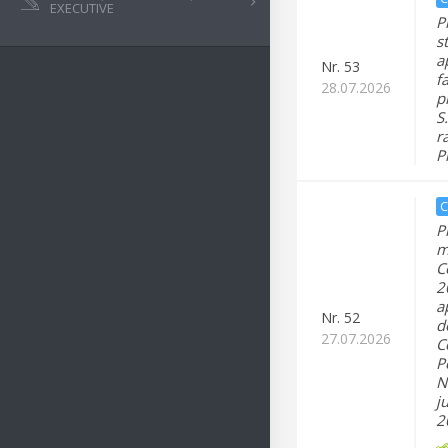
EXECUTIVE
P
s
a
Nr.
53
f
28.07.2026
p
S
r
P
C
P
m
C
2
a
Nr.
52
d
27.07.2026
C
P
N
j
2