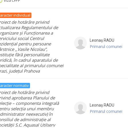
Viză CFPP
aracter individual
roiect de hotărâre privind
ctualizarea Regulamentului de
rganizare și Funcționarea a
erviciului social Centrul
Leonaș
RADU
ezidențial pentru persoane
Primarul comunei
ârstnice ,,Vasile Nicolau”,
nstituție fără personalitate
uridică, în cadrul aparatului de
pecialitate al primarului comunei
razi, județul Prahova
aracter normativ
roiect de hotărâre privind
rivind aprobarea Planului de
elecție – componenta integrală
Leonaș
RADU
entru selecția unui membru
Primarul comunei
administrator neexecutiv) în
onsiliul de administrație al
ocietății S.C. Aquasal Utilserv