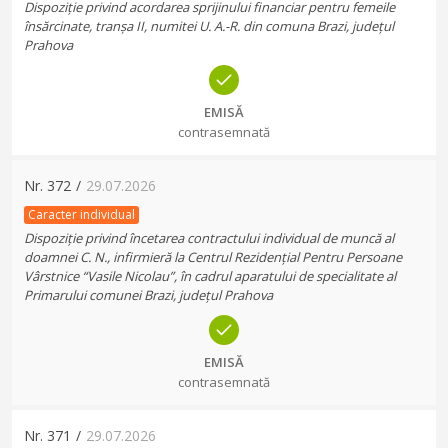
Dispoziție privind acordarea sprijinului financiar pentru femeile
însărcinate, tranșa II, numitei U. A.-R. din comuna Brazi, județul
Prahova
EMISĂ
contrasemnată
Nr.
372
/
29.07.2026
Caracter individual
Dispoziție privind încetarea contractului individual de muncă al
doamnei C. N., infirmieră la Centrul Rezidențial Pentru Persoane
Vârstnice “Vasile Nicolau”, în cadrul aparatului de specialitate al
Primarului comunei Brazi, județul Prahova
EMISĂ
contrasemnată
Nr.
371
/
29.07.2026