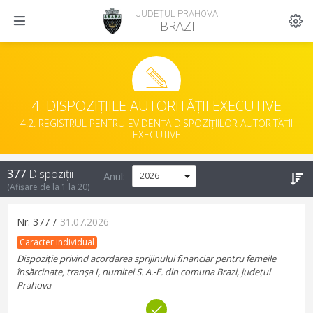
JUDEȚUL PRAHOVA
BRAZI
4. DISPOZIȚIILE AUTORITĂȚII EXECUTIVE
4.2. REGISTRUL PENTRU EVIDENȚA DISPOZIȚIILOR AUTORITĂȚII
EXECUTIVE
377
Dispoziții
Anul:
(Afișare de la
1
la
20
)
Nr.
377
/
31.07.2026
Caracter individual
Dispoziție privind acordarea sprijinului financiar pentru femeile
însărcinate, tranșa I, numitei S. A.-E. din comuna Brazi, județul
Prahova