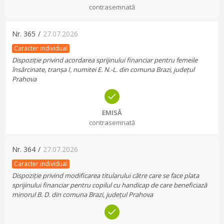
contrasemnată
Nr.
365
/
27.07.2026
Caracter individual
Dispoziție privind acordarea sprijinului financiar pentru femeile
însărcinate, tranșa I, numitei E. N.-L. din comuna Brazi, județul
Prahova
EMISĂ
contrasemnată
Nr.
364
/
27.07.2026
Caracter individual
Dispoziție privind modificarea titularului către care se face plata
sprijinului financiar pentru copilul cu handicap de care beneficiază
minorul B. D. din comuna Brazi, județul Prahova