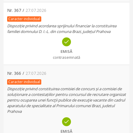
Nr.
367
/
27.07.2026
Caracter individual
Dispoziție privind acordarea sprijinului financiar la constituirea
familiei domnului D. I.-L. din comuna Brazi, județul Prahova
EMISĂ
contrasemnată
Nr.
366
/
27.07.2026
Caracter individual
Dispoziție privind constituirea comisiei de concurs și a comisiei de
soluționare a contestațiilor pentru concursul de recrutare organizat
pentru ocuparea unei funcţii publice de execuţie vacante din cadrul
aparatului de specialitate al Primarului comunei Brazi, judetul
Prahova
EMISĂ