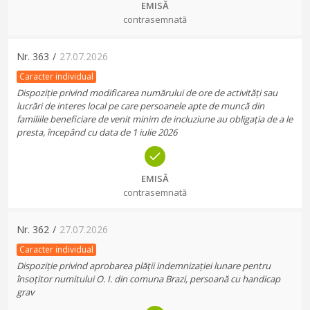
EMISĂ
contrasemnată
Nr.
363
/
27.07.2026
Caracter individual
Dispoziție privind modificarea numărului de ore de activități sau
lucrări de interes local pe care persoanele apte de muncă din
familiile beneficiare de venit minim de incluziune au obligația de a le
presta, începând cu data de 1 iulie 2026
EMISĂ
contrasemnată
Nr.
362
/
27.07.2026
Caracter individual
Dispoziție privind aprobarea plății indemnizației lunare pentru
însoțitor numitului O. I. din comuna Brazi, persoană cu handicap
grav