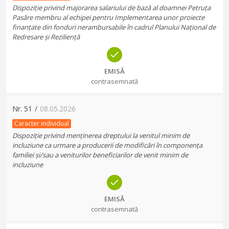
Dispoziție privind majorarea salariului de bază al doamnei Petruța
Pasăre membru al echipei pentru Implementarea unor proiecte
finanțate din fonduri nerambursabile în cadrul Planului Național de
Redresare și Reziliență
EMISĂ
contrasemnată
Nr.
51
/
08.05.2026
Caracter individual
Dispoziție privind menținerea dreptului la venitul minim de
incluziune ca urmare a producerii de modificări în componența
familiei și/sau a veniturilor beneficiarilor de venit minim de
incluziune
EMISĂ
contrasemnată