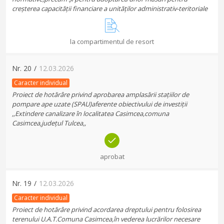
creșterea capacității financiare a unităților administrativ-teritoriale
la compartimentul de resort
Nr.
20
/
12.03.2026
Caracter individual
Proiect de hotărâre privind aprobarea amplasării stațiilor de
pompare ape uzate (SPAU)aferente obiectivului de investiții
,,Extindere canalizare în localitatea Casimcea,comuna
Casimcea,județul Tulcea,,
aprobat
Nr.
19
/
12.03.2026
Caracter individual
Proiect de hotărâre privind acordarea dreptului pentru folosirea
terenului U.A.T.Comuna Casimcea,în vederea lucrărilor necesare