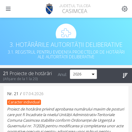
JUDEȚUL TULCEA
CASIMCEA
3. HOTĂRÂRILE AUTORITĂȚII DELIBERATIVE
3.1. REGISTRUL PENTRU EVIDENȚA PROIECTELOR DE HOTĂRÂRI
ALE AUTORITĂȚII DELIBERATIVE
21
Proiecte de hotărâri
Anul:
(Afișare de la
1
la
20
)
Nr.
21
/
07.04.2026
Caracter individual
Proiect de hotărâre privind aprobarea numărului maxim de posturi
care pot fi încadrate la nivelul Unității Administrativ-Teritoriale
Comuna Casimcea stabilite conform Ordonanței de Urgență a
Guvernului nr. 7/2026 pentru modificarea și completarea unor acte
normative,precum și pentru adoptarea unor măsuri pentru