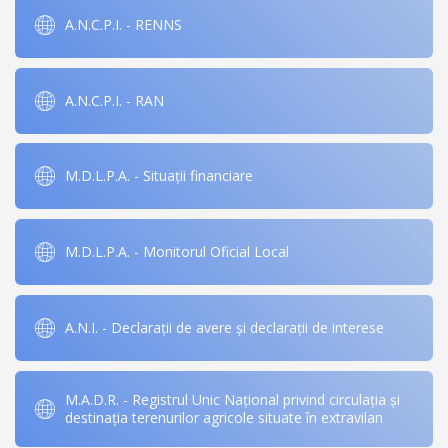
A.N.C.P.I. - RENNS
A.N.C.P.I. - RAN
M.D.L.P.A. - Situații financiare
M.D.L.P.A. - Monitorul Oficial Local
A.N.I. - Declarații de avere și declarații de interese
M.A.D.R. - Registrul Unic Național privind circulația și
destinația terenurilor agricole situate în extravilan