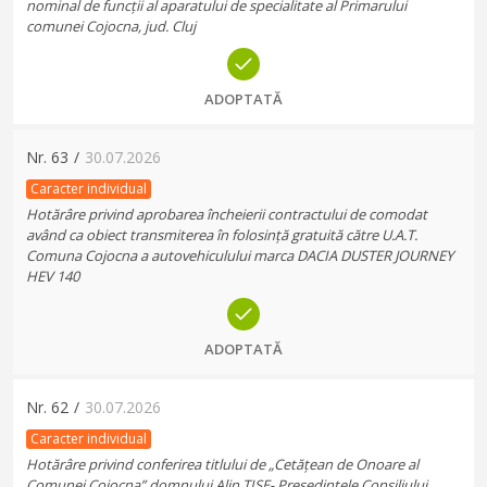
nominal de funcții al aparatului de specialitate al Primarului
comunei Cojocna, jud. Cluj
ADOPTATĂ
Nr.
63
/
30.07.2026
Caracter individual
Hotărâre privind aprobarea încheierii contractului de comodat
având ca obiect transmiterea în folosință gratuită către U.A.T.
Comuna Cojocna a autovehiculului marca DACIA DUSTER JOURNEY
HEV 140
ADOPTATĂ
Nr.
62
/
30.07.2026
Caracter individual
Hotărâre privind conferirea titlului de „Cetățean de Onoare al
Comunei Cojocna” domnului Alin TIȘE- Președintele Consiliului