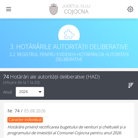
JUDEȚUL CLUJ
COJOCNA
3. HOTĂRÂRILE AUTORITĂȚII DELIBERATIVE
3.2. REGISTRUL PENTRU EVIDENȚA HOTĂRÂRILOR AUTORITĂȚII
DELIBERATIVE
74
Hotărâri ale autorității deliberative (HAD)
(Afișare de la
1
la
20
)
Anul:
Nr.
74
/
05.08.2026
Caracter individual
Hotărâre privind rectificarea bugetului de venituri și cheltuieli și a
programului de investiții al Comunei Cojocna pentru anul 2026