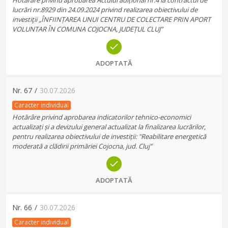
Hotărâre privind aprobarea Actului adițional nr.4 la contractul de
lucrări nr.8929 din 24.09.2024 privind realizarea obiectivului de
investiţii „ÎNFIINȚAREA UNUI CENTRU DE COLECTARE PRIN APORT
VOLUNTAR ÎN COMUNA COJOCNA, JUDEȚUL CLUJ”
ADOPTATĂ
Nr.
67
/
30.07.2026
Caracter individual
Hotărâre privind aprobarea indicatorilor tehnico-economici
actualizați și a devizului general actualizat la finalizarea lucrărilor,
pentru realizarea obiectivului de investiții: "Reabilitare energetică
moderată a clădirii primăriei Cojocna, jud. Cluj”
ADOPTATĂ
Nr.
66
/
30.07.2026
Caracter individual