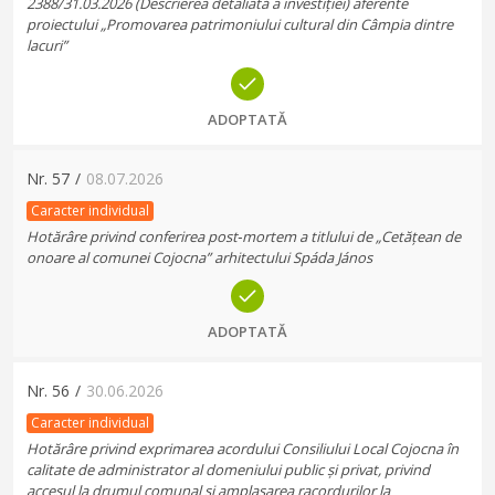
2388/31.03.2026 (Descrierea detaliată a investiției) aferente
proiectului „Promovarea patrimoniului cultural din Câmpia dintre
lacuri”
ADOPTATĂ
Nr.
57
/
08.07.2026
Caracter individual
Hotărâre privind conferirea post‑mortem a titlului de „Cetățean de
onoare al comunei Cojocna” arhitectului Spáda János
ADOPTATĂ
Nr.
56
/
30.06.2026
Caracter individual
Hotărâre privind exprimarea acordului Consiliului Local Cojocna în
calitate de administrator al domeniului public și privat, privind
accesul la drumul comunal și amplasarea racordurilor la