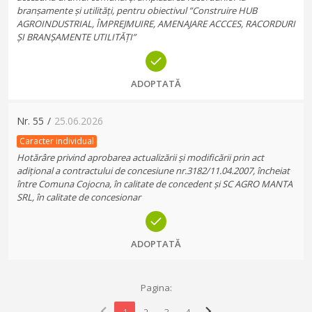
branșamente și utilități, pentru obiectivul ”Construire HUB
AGROINDUSTRIAL, ÎMPREJMUIRE, AMENAJARE ACCCES, RACORDURI
ȘI BRANȘAMENTE UTILITĂȚI”
ADOPTATĂ
Nr.
55
/
25.06.2026
Caracter individual
Hotărâre privind aprobarea actualizării și modificării prin act
adițional a contractului de concesiune nr.3182/11.04.2007, încheiat
între Comuna Cojocna, în calitate de concedent și SC AGRO MANTA
SRL, în calitate de concesionar
ADOPTATĂ
Pagina:
chevron_left
chevron_right
1
2
3
4