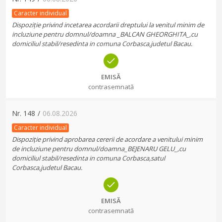
Caracter individual
Dispoziție privind incetarea acordarii dreptului la venitul minim de
incluziune pentru domnul/doamna _BALCAN GHEORGHITA_,cu
domiciliul stabil/resedinta in comuna Corbasca,judetul Bacau.
EMISĂ
contrasemnată
Nr.
148
/
06.08.2026
Caracter individual
Dispoziție privind aprobarea cererii de acordare a venitului minim
de incluziune pentru domnul/doamna_BEJENARU GELU_,cu
domiciliul stabil/resedinta in comuna Corbasca,satul
Corbasca,judetul Bacau.
EMISĂ
contrasemnată