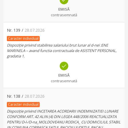
EMISĂ
contrasemnată
Nr.
139
/
28.07.2026
Caracter individual
Dispoziție privind stabilirea salariului brut lunar al d-nei :ENE
MARINELA – avand functia contractuala de ASISTENT PERSONAL,
gradatia 1.
EMISĂ
contrasemnată
Nr.
138
/
28.07.2026
Caracter individual
Dispoziție privind INCETAREA ACORDARII INDEMNIZATIEI LUNARE
CONFORM ART. 42 ALIN (4) DIN LEGEA 448/2006 REACTUALIZATA
PENTRU D-l-/D-na_MOLDOVEANU RODICA_ CU DOMICILIUL STABIL
IN COMUNA CORBASCA,SATUL BACIOIU,JUDETUL BACAU.