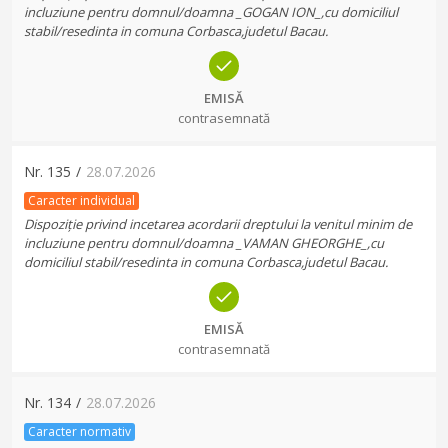
incluziune pentru domnul/doamna _GOGAN ION_,cu domiciliul
stabil/resedinta in comuna Corbasca,judetul Bacau.
EMISĂ
contrasemnată
Nr.
135
/
28.07.2026
Caracter individual
Dispoziție privind incetarea acordarii dreptului la venitul minim de
incluziune pentru domnul/doamna _VAMAN GHEORGHE_,cu
domiciliul stabil/resedinta in comuna Corbasca,judetul Bacau.
EMISĂ
contrasemnată
Nr.
134
/
28.07.2026
Caracter normativ