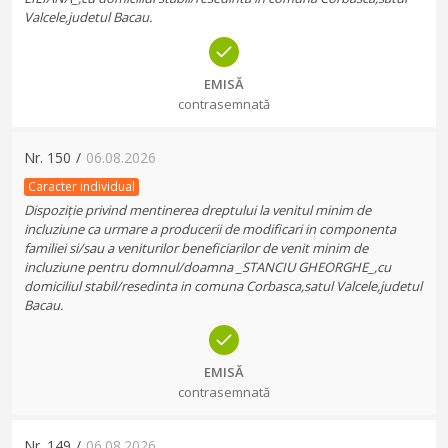
Valcele,judetul Bacau.
EMISĂ
contrasemnată
Nr.
150
/
06.08.2026
Caracter individual
Dispoziție privind mentinerea dreptului la venitul minim de
incluziune ca urmare a producerii de modificari in componenta
familiei si/sau a veniturilor beneficiarilor de venit minim de
incluziune pentru domnul/doamna _STANCIU GHEORGHE_,cu
domiciliul stabil/resedinta in comuna Corbasca,satul Valcele,judetul
Bacau.
EMISĂ
contrasemnată
Nr.
149
/
06.08.2026