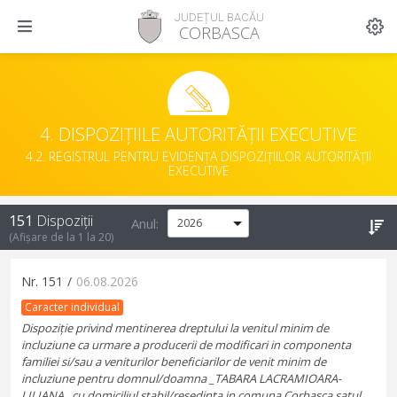
JUDEȚUL BACĂU
CORBASCA
4. DISPOZIȚIILE AUTORITĂȚII EXECUTIVE
4.2. REGISTRUL PENTRU EVIDENȚA DISPOZIȚIILOR AUTORITĂȚII
EXECUTIVE
151
Dispoziții
Anul:
(Afișare de la
1
la
20
)
Nr.
151
/
06.08.2026
Caracter individual
Dispoziție privind mentinerea dreptului la venitul minim de
incluziune ca urmare a producerii de modificari in componenta
familiei si/sau a veniturilor beneficiarilor de venit minim de
incluziune pentru domnul/doamna _TABARA LACRAMIOARA-
LILIANA_,cu domiciliul stabil/resedinta in comuna Corbasca,satul