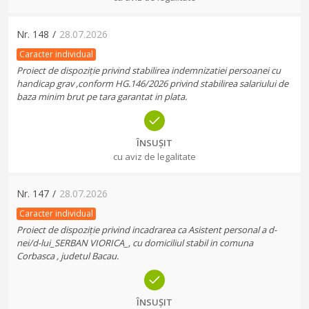
Nr.
148
/
28.07.2026
Caracter individual
Proiect de dispoziție privind stabilirea indemnizatiei persoanei cu
handicap grav ,conform HG.146/2026 privind stabilirea salariului de
baza minim brut pe tara garantat in plata.
ÎNSUȘIT
cu aviz de legalitate
Nr.
147
/
28.07.2026
Caracter individual
Proiect de dispoziție privind incadrarea ca Asistent personal a d-
nei/d-lui_SERBAN VIORICA_, cu domiciliul stabil in comuna
Corbasca , judetul Bacau.
ÎNSUȘIT