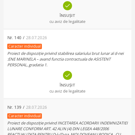
ÎNSUȘIT
cu aviz de legalitate
Nr.
140
/
28.07.2026
Caracter individual
Proiect de dispoziție privind stabilirea salariului brut lunar al d-nei
:ENE MARINELA – avand functia contractuala de ASISTENT
PERSONAL, gradatia 1.
ÎNSUȘIT
cu aviz de legalitate
Nr.
139
/
28.07.2026
Caracter individual
Proiect de dispoziție privind INCETAREA ACORDARII INDEMNIZATIEI
LUNARE CONFORM ART. 42 ALIN (4) DIN LEGEA 448/2006
REACTUALIZATA PENTRU D-l-/D-na_MOLDOVEANU RODICA_ CU