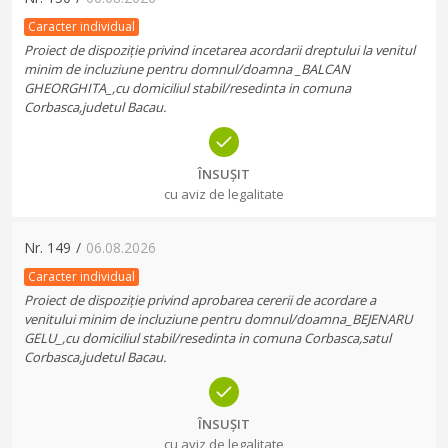
Caracter individual
Proiect de dispoziție privind incetarea acordarii dreptului la venitul
minim de incluziune pentru domnul/doamna _BALCAN
GHEORGHITA_,cu domiciliul stabil/resedinta in comuna
Corbasca,judetul Bacau.
ÎNSUȘIT
cu aviz de legalitate
Nr.
149
/
06.08.2026
Caracter individual
Proiect de dispoziție privind aprobarea cererii de acordare a
venitului minim de incluziune pentru domnul/doamna_BEJENARU
GELU_,cu domiciliul stabil/resedinta in comuna Corbasca,satul
Corbasca,judetul Bacau.
ÎNSUȘIT
cu aviz de legalitate