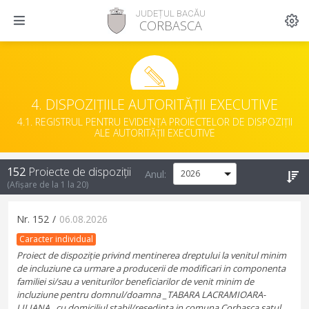
JUDEȚUL BACĂU
CORBASCA
4. DISPOZIȚIILE AUTORITĂȚII EXECUTIVE
4.1. REGISTRUL PENTRU EVIDENȚA PROIECTELOR DE DISPOZIȚII
ALE AUTORITĂȚII EXECUTIVE
152
Proiecte de dispoziții
Anul:
(Afișare de la
1
la
20
)
Nr.
152
/
06.08.2026
Caracter individual
Proiect de dispoziție privind mentinerea dreptului la venitul minim
de incluziune ca urmare a producerii de modificari in componenta
familiei si/sau a veniturilor beneficiarilor de venit minim de
incluziune pentru domnul/doamna _TABARA LACRAMIOARA-
LILIANA_,cu domiciliul stabil/resedinta in comuna Corbasca,satul