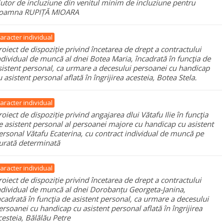
jutor de incluziune din venitul minim de incluziune pentru
oamna RUPIȚĂ MIOARA
aracter individual
roiect de dispoziție privind încetarea de drept a contractului
ndividual de muncă al dnei Botea Maria, încadrată în funcţia de
sistent personal, ca urmare a decesului persoanei cu handicap
u asistent personal aflată în îngrijirea acesteia, Botea Stela.
aracter individual
roiect de dispoziție privind angajarea dlui Vătafu Ilie în funcţia
e asistent personal al persoanei majore cu handicap cu asistent
ersonal Vătafu Ecaterina, cu contract individual de muncă pe
urată determinată
aracter individual
roiect de dispoziție privind încetarea de drept a contractului
ndividual de muncă al dnei Dorobanțu Georgeta-Janina,
ncadrată în funcţia de asistent personal, ca urmare a decesului
ersoanei cu handicap cu asistent personal aflată în îngrijirea
cesteia, Bălălău Petre