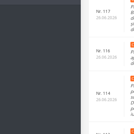
P
Nr.
117
B
26.06.2026
d
ș
d
C
Nr.
116
P
26.06.2026
a
d
C
P
p
Nr.
114
s
26.06.2026
D
p
i
C