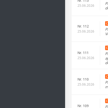
Nr.
113
P
25.06.2026
d
C
Nr.
112
P
25.06.2026
V
C
Nr.
111
P
25.06.2026
a
d
C
Nr.
110
P
25.06.2026
m
C
Nr.
109
P