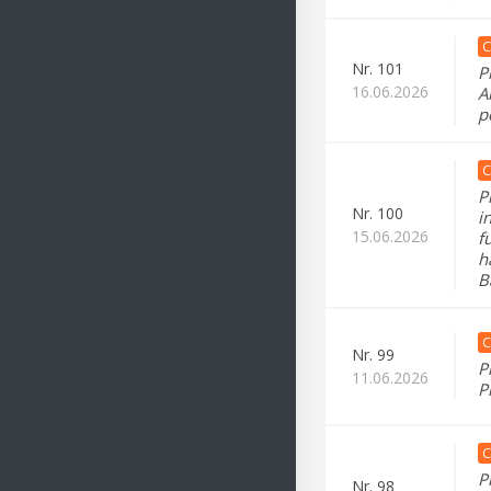
C
Nr.
101
P
16.06.2026
A
p
C
P
Nr.
100
i
15.06.2026
f
h
B
C
Nr.
99
P
11.06.2026
P
C
P
Nr.
98