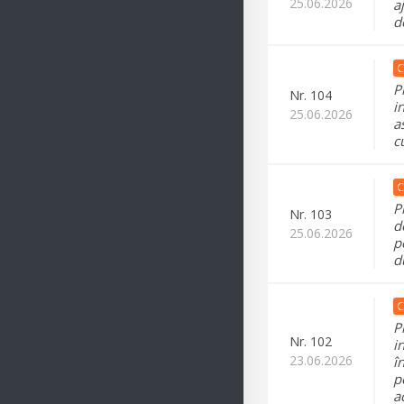
25.06.2026
a
d
C
P
Nr.
104
i
25.06.2026
a
c
C
P
Nr.
103
d
25.06.2026
p
d
C
P
Nr.
102
i
23.06.2026
î
p
a