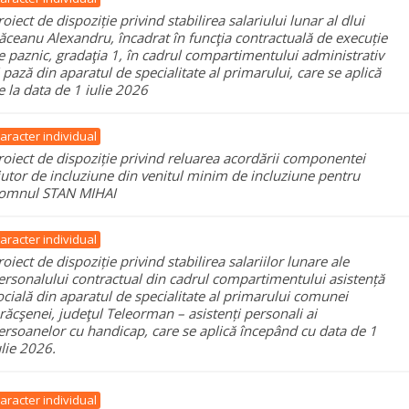
roiect de dispoziție privind stabilirea salariului lunar al dlui
ăceanu Alexandru, încadrat în funcţia contractuală de execuție
e paznic, gradaţia 1, în cadrul compartimentului administrativ
i pază din aparatul de specialitate al primarului, care se aplică
e la data de 1 iulie 2026
aracter individual
roiect de dispoziție privind reluarea acordării componentei
jutor de incluziune din venitul minim de incluziune pentru
omnul STAN MIHAI
aracter individual
roiect de dispoziție privind stabilirea salariilor lunare ale
ersonalului contractual din cadrul compartimentului asistență
ocială din aparatul de specialitate al primarului comunei
răcşenei, judeţul Teleorman – asistenți personali ai
ersoanelor cu handicap, care se aplică începând cu data de 1
ulie 2026.
aracter individual