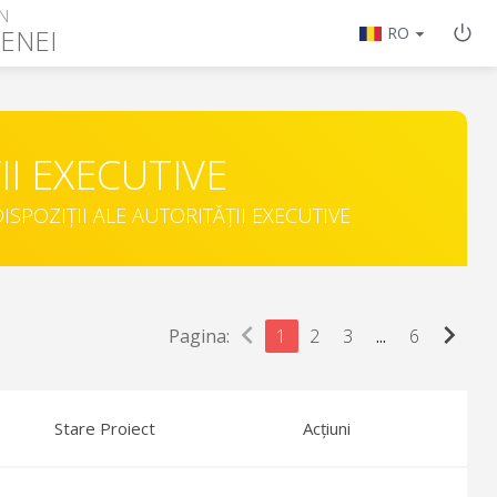
N
ENEI
RO
II EXECUTIVE
ISPOZIȚII ALE AUTORITĂȚII EXECUTIVE
chevron_left
chevron_right
Pagina:
1
2
3
...
6
Stare Proiect
Acțiuni