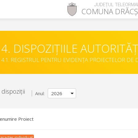
JUDEȚUL TELEORMA
COMUNA
DRĂCȘ
4. DISPOZIȚIILE AUTORITĂȚ
4.1. REGISTRUL PENTRU EVIDENȚA PROIECTELOR DE D
dispoziții
Anul:
enumire Proiect
aracter individual