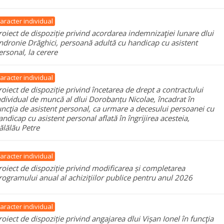
aracter individual
roiect de dispoziție privind acordarea indemnizaţiei lunare dlui
ndronie Drăghici, persoană adultă cu handicap cu asistent
ersonal, la cerere
aracter individual
roiect de dispoziție privind încetarea de drept a contractului
ndividual de muncă al dlui Dorobanțu Nicolae, încadrat în
uncţia de asistent personal, ca urmare a decesului persoanei cu
andicap cu asistent personal aflată în îngrijirea acesteia,
ălălău Petre
aracter individual
roiect de dispoziție privind modificarea și completarea
rogramului anual al achiziţiilor publice pentru anul 2026
aracter individual
roiect de dispoziție privind angajarea dlui Vișan Ionel în funcţia