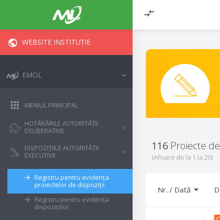
WEBSITE INSTITUȚIE
EMOL
MENIUL PRINCIPAL
HOTĂRÂRILE AUTORITĂȚII
DELIBERATIVE
116
Proiecte de 
DISPOZIȚIILE AUTORITĂȚII
EXECUTIVE
(Afișare de la
1
la
20
)
Registru pentru evidența
proiectelor de dispoziții
Nr.
/
Dată
D
Registru pentru evidența
dispozițiilor
C