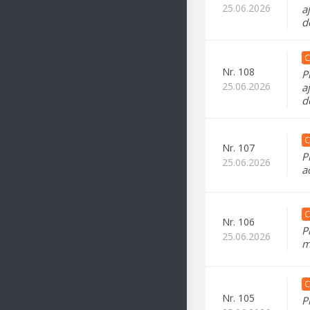
25.06.2026
a
d
C
Nr.
108
P
25.06.2026
a
d
C
Nr.
107
P
25.06.2026
a
C
Nr.
106
P
25.06.2026
m
C
Nr.
105
P