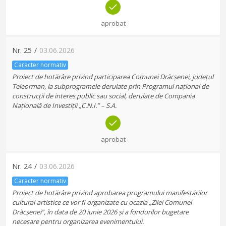
aprobat
Nr.
25
/
03.06.2026
Caracter normativ
Proiect de hotărâre privind participarea Comunei Drăcșenei, județul
Teleorman, la subprogramele derulate prin Programul național de
construcții de interes public sau social, derulate de Compania
Națională de Investiții „C.N.I.” – S.A.
aprobat
Nr.
24
/
03.06.2026
Caracter normativ
Proiect de hotărâre privind aprobarea programului manifestărilor
cultural-artistice ce vor fi organizate cu ocazia „Zilei Comunei
Drăcșenei”, în data de 20 iunie 2026 și a fondurilor bugetare
necesare pentru organizarea evenimentului.