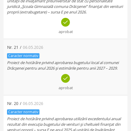
unităţii de învăţământ preuniversitar de stat cu personalitate
juridică „Şcoala Gimnazială comuna Drăcşenei” finanţat din venituri
proprii (extrabugetare) – sursa E pe anul 2026.
aprobat
Nr.
21
/
06.05.2026
Caracter normativ
Proiect de hotărâre privind aprobarea bugetului local al comunei
Drăcşenei pentru anul 2026 şi estimările pentru anii 2027 – 2029.
aprobat
Nr.
20
/
06.05.2026
Caracter normativ
Proiect de hotărâre privind aprobarea utilizării excedentului anual
rezultat din execuţia bugetului de venituri şi cheltuieli finanţat din
venituri proprii – sursa E pe anul 2025 al unităţii de învăţământ