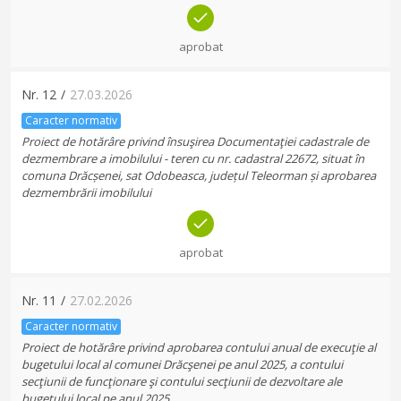
aprobat
Nr.
12
/
27.03.2026
Caracter normativ
Proiect de hotărâre privind însuşirea Documentaţiei cadastrale de
dezmembrare a imobilului - teren cu nr. cadastral 22672, situat în
comuna Drăcșenei, sat Odobeasca, județul Teleorman și aprobarea
dezmembrării imobilului
aprobat
Nr.
11
/
27.02.2026
Caracter normativ
Proiect de hotărâre privind aprobarea contului anual de execuţie al
bugetului local al comunei Drăcşenei pe anul 2025, a contului
secţiunii de funcţionare şi contului secţiunii de dezvoltare ale
bugetului local pe anul 2025.