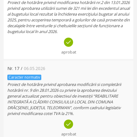
Proiect de hotărâre privind modificarea hotărârii nr.2 din 13.01.2026
privind aprobarea utilizării sumei de 321 mii lei din excedentul anual
al bugetului local rezultat la închiderea exerciţiului bugetar al anului
2025, pentru acoperirea temporară a golurilor de casă provenite din
decalajele între veniturile și cheltuielile secțiunii de funcționare a
bugetului local în anul 2026.
aprobat
Nr.
17
/
06.05.2026
Caracter normativ
Proiect de hotărâre privind aprobarea modificării si completării
hotărârii nr. 9 din 28.01.2026 cu privire la aprobarea devizului
general actualizat pentru obiectivul de investiții “REABILITARE
INTEGRATĂ A CLĂDIRII CONSILIULUI LOCAL DIN COMUNA
DRĂCȘENEI, JUDEȚUL TELEORMAN”, conform cadrului legislativ
privind modificarea cotei TVA la 21%.
aprobat