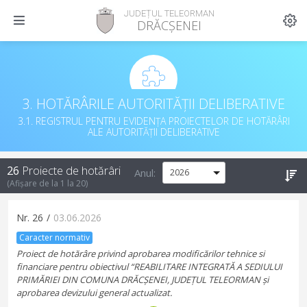
JUDEȚUL TELEORMAN
DRĂCȘENEI
3. HOTĂRÂRILE AUTORITĂȚII DELIBERATIVE
3.1. REGISTRUL PENTRU EVIDENȚA PROIECTELOR DE HOTĂRÂRI
ALE AUTORITĂȚII DELIBERATIVE
26
Proiecte de hotărâri
Anul:
(Afișare de la
1
la
20
)
Nr.
26
/
03.06.2026
Caracter normativ
Proiect de hotărâre privind aprobarea modificărilor tehnice si
financiare pentru obiectivul “REABILITARE INTEGRATĂ A SEDIULUI
PRIMĂRIEI DIN COMUNA DRĂCȘENEI, JUDEȚUL TELEORMAN și
aprobarea devizului general actualizat.