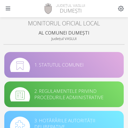
JUDEȚUL VASLUI
DUMEȘTI
MONITORUL OFICIAL LOCAL
AL COMUNEI DUMEȘTI
Județul VASLUI
1. STATUTUL COMUNEI
2. REGULAMENTELE PRIVIND
PROCEDURILE ADMINISTRATIVE
3. HOTĂRÂRILE AUTORITĂȚII
DELIBERATIVE